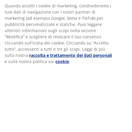
della tua regione.
Quando accetti i cookie di marketing, condivideremo i
tuoi dati di navigazione con i nostri partner di
marketing (ad esempio Google, Meta e TikTok) per
pubblicità personalizzate e statiche. Puoi leggere
ulteriori informazioni sugli scopi nella sezione
“Modifica” e scegliere di revocare il tuo consenso
VOCE DEL NOSTRO
cliccando sull'icona dei cookie. Cliccando su “Accetta
COLLEGA RETAIL
tutto”, acconsenti a tutti e tre gli scopi. Leggi di più
MANAGER
sulla nostra
raccolta e trattamento dei dati personali
e sulla nostra politica sui
cookie
.
"Il ruolo di Retail Manager è stimolante ed
eccitante, ed è divertente alzarsi la mattina. È un
mix di duro lavoro, alta energia e grande lavoro di
squadra. Gestire la regione è divertente e lo spirito
di squadra è forte. Al JYSK c'è una gerarchia molto
Invia la tua candidat
piatta e questo si nota soprattutto quando indosso
la camicia blu del JYSK nelle filiali. A prescindere
dalla posizione ricoperta, lottiamo tutti per la
stessa cosa: ottenere grandi vendite attraverso il
miglior servizio clienti".
Niels, Retail Manager