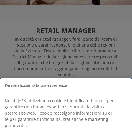
JYSK COME DATORE
DI LAVORO
RETAIL MANAGER
Invia la tua candidatura
In qualità di Retail Manager, farai parte del team di
gestione e sarai responsabile di una delle regioni
della Svizzera. Dovrai inoltre riferire direttamente ai
District Manager della regione ed essere responsabile
di garantire che i negozi della regione abbiano un
buon rendimento e raggiungano i migliori risultati di
vendita.
Il lavoro di Retail Manager ti permette di
partecipare
Personalizziamo la tua esperienza
allo sviluppo, all'implementazione e al follow-up del
business plan annuale
- e sei responsabile della
Noi di JYSK utilizziamo cookie e identificatori mobili per
creazione e del rispetto dei budget e degli obiettivi nei
tuoi distretti.
garantire una buona esperienza durante la visita al
nostro sito web. I cookie raccolgono informazioni su di
Inoltre, in qualità di Retail Manager, dovrai garantire
te per garantire funzionalità, statistiche e marketing
un forte sviluppo dei talenti e dei performer e
pertinente.
assumere il ruolo di modello per tutti i dipendenti